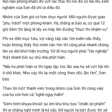
Nơi nào phòng khám đó vứt rác thải thì nơi đó có hài nhi, kinh
nghiệm của Sơn đã chỉ ra điều đó.
Nhóm của Sơn giờ có hơn chục người. Mỗi người được giao
“phụ trách” một phòng khám. Và, chẳng ai bảo ai, cứ quá 12
giờ đêm thì lặng lẽ lấy xe máy lên đường “thực thi nhiệm vụ”.
Phi xe đến mục tiêu, vội vàng tấp vào tìm kiếm nếu thấy,
hoặc không thấy thứ mình cần tìm thì cũng phải nhanh chóng
lên xe dời khỏi hiện trường. Sở dĩ mọi người phải “tác nghiệp”
thật nhanh bởi sự chủ nhà phát hiện.
“Nếu họ phát hiện ra thì ngay lập tức lần sau họ sẽ vứt hài nhi
ở chỗ khác. Như vậy thì lại mất công theo dõi, lần tìm”, Sơn
bảo.
Theo lời một thành viên trong nhóm của Sơn thì công việc
của họ còn hơn cả “nghề nguy hiểm”.
“Đêm hôm khuya khoắt lại ôm khư khư bọc “chiến lợi phẩm”
thì ai chẳng nghĩ mình là kẻ xấu. Để người ta bắt được thì sẽ