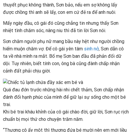
thuyết phục không thành, Sơn bảo, nếu em sợ không lấy
được chồng thì anh sẽ lấy, con em cứ đẻ ra để anh nuôi.
Mấy ngày đầu, cô gái đó cũng chẳng tin nhưng thấy Sơn
nhiệt tình chăm sóc, nâng niu thì đã tin lời Sơn nói.
Sơn chăm người phụ nữ mang bầu này hệt như người chồng
hiếm muộn chăm vợ. Để cô gái yên tâm
sinh nở
, Sơn dẫn cô
ta về nhà mình ra mắt. Bố mẹ Sơn ban đầu đã phản đối dữ
dội. Tuy nhiên, biết tính con, ông bà cũng đành chấp nhận
cảnh đất phải chịu giời.
Quá đau đớn trước những hài nhi chết thảm, Sơn chấp nhận
đánh đổi hạnh phúc của mình để giữ lại sự sống cho một bé
trai.
Khi bé trai kháu khỉnh của cô gái chào đời, giữ lời, Sơn rục rịch
chuẩn bị mọi thứ cho chuyện trăm năm.
“Thương cô ấy một thì thương đứa bé mười nên em mới liều