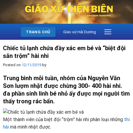
Skip
to
content
Giáo xứ Hải Dương
TRANG CHỦ
Chiếc tủ lạnh chứa đầy xác em bé và “biệt đội
săn trộm” hài nhi
Posted on
12/11/2019
by
Trung bình mỗi tuần, nhóm của Nguyễn Văn
Sơn lượm nhặt được chừng 300- 400 hài nhi.
đa phần sinh linh bé nhỏ ấy được mọi người tìm
thấy trong rác bẩn.
Một thành viên của biệt đội “trộm” hài nhi phân loại những
thi
hài
mà mình nhặt được.