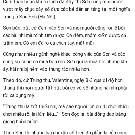
Cuối tuần hoặc khi tủ lạnh đã đầy thì Sơn cùng mọi người
vượt mấy chục cây số đưa các bé đến an táng tại một nghĩa
trang ở Sóc Sơn (Hà Nội).
Sơn bảo, bất cứ đêm nào Sơn và mọi người cũng rơi lệ bởi
các hài nhi mà mình tìm được. Có đêm, nhóm kiếm được cả
trăm em. Có em đã rõ cả chân tay, mặt mũi.
Cũng như nhiều ngành nghề khác, công việc của Sơn và các
cộng sự cũng có mùa bận rộn. Sơn gọi là mùa bởi những khi
ấy, hài nhi bị ném vào thùng rác nhiều hơn.
Theo đó, cứ Trung thu, Valentine, ngày 8-3 qua đi độ hơn
tháng thì mọi người tất bật bởi có vô số những hài nhi phải
rời xa bụng mẹ.
“Trung thu là tết thiếu nhi, mà sao người lớn cứ đi chơi nhiều,
chơi nhiều rồi lại làm liều…” , Sơn đọc lại bài đồng dao bằng
giọng buồn buồn.
Theo Sơn thì những hài nhi xấu số trên đa phần là của công