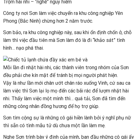
Trộm hài nhi – “nghề” nguy hiểm
Công ty nơi Sơn làm việc chuyển ra khu công nghiệp Yên
Phong (Bắc Ninh) chừng hơn 2 năm trước.
Sơn bảo, ra khu công nghiệp này, sau khi ổn định chốn ở, chỗ
làm thì việc đầu tiên mà Sơn làm đó là đi “khảo sát” tình
hình… nạo phá thai.
Mỗi lần đi nhặt hài nhi, các thành viên trong nhóm của Sơn
đều phải che kín mặt để tránh bị mọi người phát hiện.
Vậy là như lần mới chân ướt chân ráo xuống Vinh, cứ sau ca
làm việc thì Sơn lại lọ mọ đến các bãi rác để lượm nhặt hài
nhi. Thấy làm việc một mình thì… quá tải, Sơn đã tìm đến
những công nhân đồng hương để họ trợ giúp.
Sơn tìm cộng sự là những cô gái hiền lành bởi ý nghĩ phụ nữ
thì sẵn có tình mẫu tử dù chưa một lần làm mẹ.
Nghe Sơn trình bày ý định của mình, ban đầu những cô gái ấy