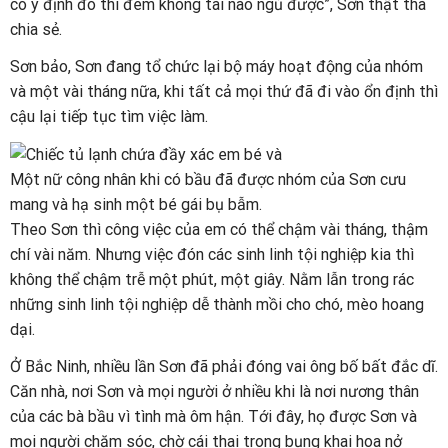
có ý định đó thì đêm không tài nào ngủ được”, Sơn thật thà
chia sẻ.
Sơn bảo, Sơn đang tổ chức lại bộ máy hoạt động của nhóm
và một vài tháng nữa, khi tất cả mọi thứ đã đi vào ổn định thì
cậu lại tiếp tục tìm việc làm.
Một nữ công nhân khi có bầu đã được nhóm của Sơn cưu
mang và hạ sinh một bé gái bụ bẫm.
Theo Sơn thì công việc của em có thể chậm vài tháng, thậm
chí vài năm. Nhưng việc đón các sinh linh tội nghiệp kia thì
không thể chậm trễ một phút, một giây. Nằm lẫn trong rác
những sinh linh tội nghiệp dễ thành mồi cho chó, mèo hoang
dại.
Ở Bắc Ninh, nhiều lần Sơn đã phải đóng vai ông bố bất đắc dĩ.
Căn nhà, nơi Sơn và mọi người ở nhiều khi là nơi nương thân
của các bà bầu vì tình mà ôm hận. Tới đây, họ được Sơn và
mọi người chăm sóc, chờ cái thai trong bụng khai hoa nở