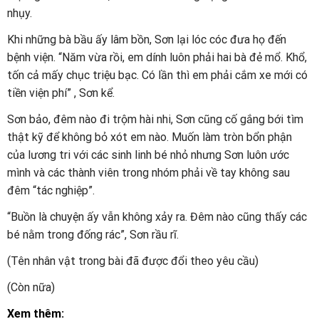
nhụy.
Khi những bà bầu ấy lâm bồn, Sơn lại lóc cóc đưa họ đến
bệnh viện. “Năm vừa rồi, em dính luôn phải hai bà đẻ mổ. Khổ,
tốn cả mấy chục triệu bạc. Có lần thì em phải cắm xe mới có
tiền viện phí” , Sơn kể.
Sơn bảo, đêm nào đi trộm hài nhi, Sơn cũng cố gắng bới tìm
thật kỹ để không bỏ xót em nào. Muốn làm tròn bổn phận
của lương tri với các sinh linh bé nhỏ nhưng Sơn luôn ước
mình và các thành viên trong nhóm phải về tay không sau
đêm “tác nghiệp”.
“Buồn là chuyện ấy vẫn không xảy ra. Đêm nào cũng thấy các
bé nằm trong đống rác”, Sơn rầu rĩ.
(Tên nhân vật trong bài đã được đổi theo yêu cầu)
(Còn nữa)
Xem thêm: