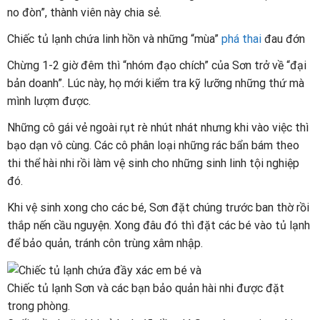
no đòn”, thành viên này chia sẻ.
Chiếc tủ lạnh chứa linh hồn và những “mùa”
phá thai
đau đớn
Chừng 1-2 giờ đêm thì “nhóm đạo chích” của Sơn trở về “đại
bản doanh”. Lúc này, họ mới kiểm tra kỹ lưỡng những thứ mà
mình lượm được.
Những cô gái vẻ ngoài rụt rè nhút nhát nhưng khi vào việc thì
bạo dạn vô cùng. Các cô phân loại những rác bẩn bám theo
thi thể hài nhi rồi làm vệ sinh cho những sinh linh tội nghiệp
đó.
Khi vệ sinh xong cho các bé, Sơn đặt chúng trước ban thờ rồi
thắp nến cầu nguyện. Xong đâu đó thì đặt các bé vào tủ lạnh
để bảo quản, tránh côn trùng xâm nhập.
Chiếc tủ lạnh Sơn và các bạn bảo quản hài nhi được đặt
trong phòng.