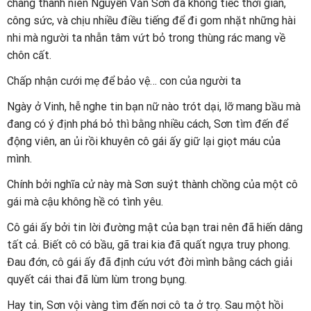
chàng thanh niên Nguyễn Văn Sơn đã không tiếc thời gian,
công sức, và chịu nhiều điều tiếng để đi gom nhặt những hài
nhi mà người ta nhẫn tâm vứt bỏ trong thùng rác mang về
chôn cất.
Chấp nhận cưới mẹ để bảo vệ… con của người ta
Ngày ở Vinh, hễ nghe tin bạn nữ nào trót dại, lỡ mang bầu mà
đang có ý định phá bỏ thì bằng nhiều cách, Sơn tìm đến để
động viên, an ủi rồi khuyên cô gái ấy giữ lại giọt máu của
mình.
Chính bởi nghĩa cử này mà Sơn suýt thành chồng của một cô
gái mà cậu không hề có tình yêu.
Cô gái ấy bởi tin lời đường mật của bạn trai nên đã hiến dâng
tất cả. Biết cô có bầu, gã trai kia đã quất ngựa truy phong.
Đau đớn, cô gái ấy đã định cứu vớt đời mình bằng cách giải
quyết cái thai đã lùm lùm trong bụng.
Hay tin, Sơn vội vàng tìm đến nơi cô ta ở trọ. Sau một hồi