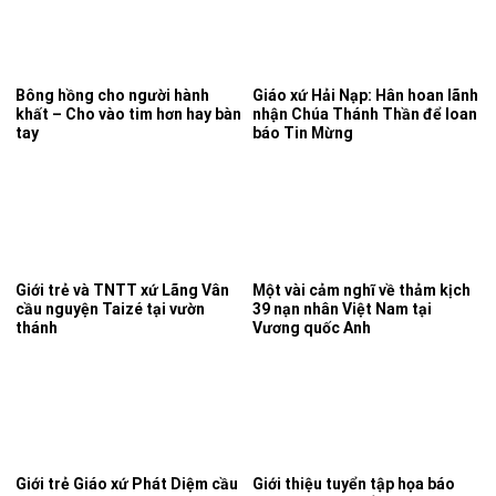
Bông hồng cho người hành
Giáo xứ Hải Nạp: Hân hoan lãnh
khất – Cho vào tim hơn hay bàn
nhận Chúa Thánh Thần để loan
tay
báo Tin Mừng
Giới trẻ và TNTT xứ Lãng Vân
Một vài cảm nghĩ về thảm kịch
cầu nguyện Taizé tại vườn
39 nạn nhân Việt Nam tại
thánh
Vương quốc Anh
Giới trẻ Giáo xứ Phát Diệm cầu
Giới thiệu tuyển tập họa báo