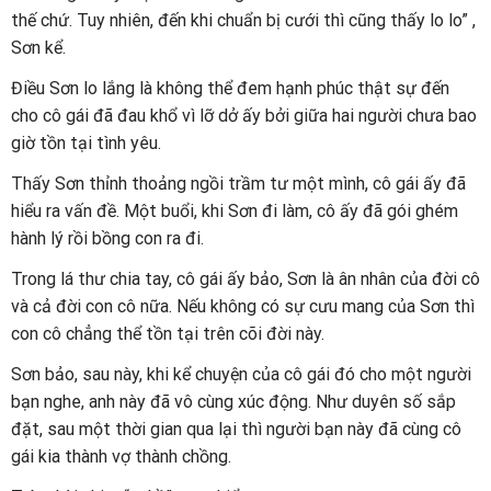
thế chứ. Tuy nhiên, đến khi chuẩn bị cưới thì cũng thấy lo lo” ,
Sơn kể.
Điều Sơn lo lắng là không thể đem hạnh phúc thật sự đến
cho cô gái đã đau khổ vì lỡ dở ấy bởi giữa hai người chưa bao
giờ tồn tại tình yêu.
Thấy Sơn thỉnh thoảng ngồi trầm tư một mình, cô gái ấy đã
hiểu ra vấn đề. Một buổi, khi Sơn đi làm, cô ấy đã gói ghém
hành lý rồi bồng con ra đi.
Trong lá thư chia tay, cô gái ấy bảo, Sơn là ân nhân của đời cô
và cả đời con cô nữa. Nếu không có sự cưu mang của Sơn thì
con cô chẳng thể tồn tại trên cõi đời này.
Sơn bảo, sau này, khi kể chuyện của cô gái đó cho một người
bạn nghe, anh này đã vô cùng xúc động. Như duyên số sắp
đặt, sau một thời gian qua lại thì người bạn này đã cùng cô
gái kia thành vợ thành chồng.