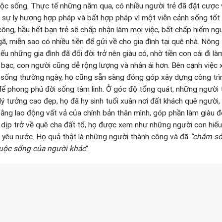
ộc sống. Thực tế những năm qua, có nhiều người trẻ đã đặt cược
g sự ly hương hợp pháp và bất hợp pháp vì một viễn cảnh sống tốt
công, hầu hết bạn trẻ sẽ chấp nhận làm mọi việc, bất chấp hiểm ngu
gã, miễn sao có nhiều tiền để gửi về cho gia đình tại quê nhà. Nôn
u những gia đình đã đổi đời trở nên giàu có, nhờ tiền con cái đi l
ền bạc, con người cũng dễ rộng lượng và nhân ái hơn. Bên cạnh việc
sống thường ngày, họ cũng sẵn sàng đóng góp xây dựng công trình
 để phong phú đời sống tâm linh. Ở góc độ tổng quát, những người 
ý tưởng cao đẹp, họ đã hy sinh tuổi xuân nơi đất khách quê người,
bằng lao động vất vả của chính bản thân mình, góp phần làm giàu 
 dịp trở về quê cha đất tổ, họ được xem như những người con hiếu 
 yêu nước. Họ quả thật là những người thành công và đã
“chăm só
uộc sống của người khác
”.
ửi cho mẹ trước khi chết. Ảnh: Daily Mail
ịch ngày 23.10.2019 vừa qua khiến chúng ta phải bàng hoàng đau
 những cuộc ly hương. Báo chí loan tin về mảnh đời chui lủi bấp bê