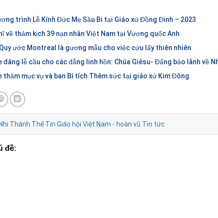
Hân hoan lãnh
Giới trẻ và TNTT xứ Lãng Vân
Chiếc tủ lạnh chứ
Thần để loan
cầu nguyện Taizé tại vườn
bé và “biệt đội săn
thánh
Phát Diệm cầu
Giới thiệu tuyển tập họa báo
Gương chính trực
 vườn thánh
giáo dục cho tuổi thơ: Bông
Thống Công Giáo
Hoa Nhỏ
ế mạc tuần
Đức Tổng Giuse dâng lễ cầu
Đức Tổng Giuse 
h mục đoàn
cho các đẳng linh hồn: Chúa
và ban Bí tích Thê
Giêsu- Đấng bảo lãnh về Nhà
xứ Kim Đông
Cha