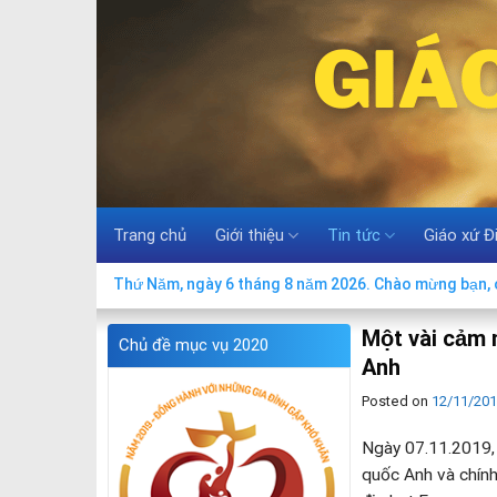
Skip
to
content
Trang chủ
Giới thiệu
Tin tức
Giáo xứ Đ
Thứ Năm, ngày 6 tháng 8 năm 2026. Chào mừng bạn, c
Một vài cảm 
Chủ đề mục vụ 2020
Anh
Posted on
12/11/20
Ngày 07.11.2019,
quốc Anh và chính