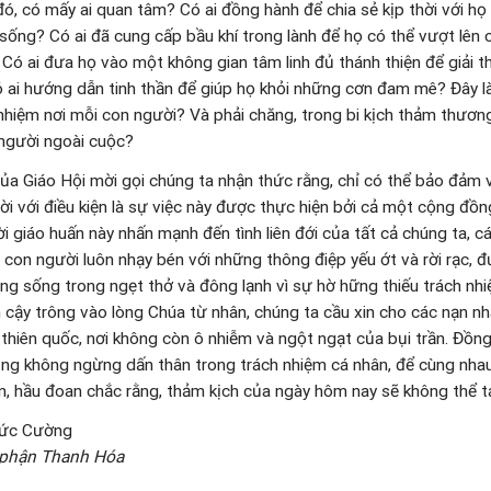
Nhi Thánh Thể
Tin Giáo hội Việt Nam - hoàn vũ
Tin tức
ủ đề:
 chì chôn
Bông hồng cho người hành khất
Ban Doanh nhân Cô
 Bà Paris –
– Cho vào tim hơn hay bàn tay
Kinh doanh theo đ
giáo