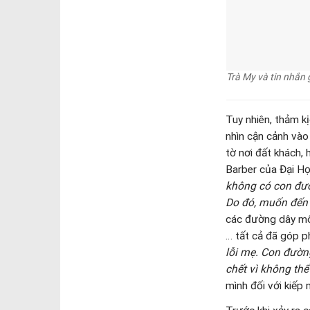
hương mình, hay s
tự hỏi bản thân c
ngạt và sức ép? A
không cho họ môi 
cạnh tranh sinh t
Ai đã đem gán trá
Ai đã cộng tác và
hiểm nguy khôn lư
còn phải thốt lên lờ
Con đường họ đi đ
thẳng trong cuộc 
trong cuộc sống? 
những lầm lạc? Có
hay là thiếu trách
trong chúng ta là
Giáo huấn xã hội 
phẩm giá con ngườ