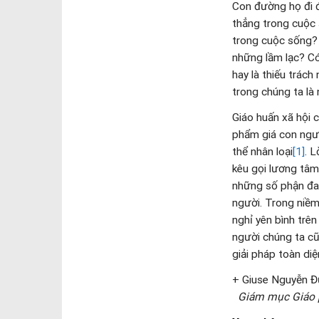
Danh mục:
Thiếu 
Bài viết cùng ch
Chủ nhân quan tài
dưới nhà thờ Đức
Báo VnExpress