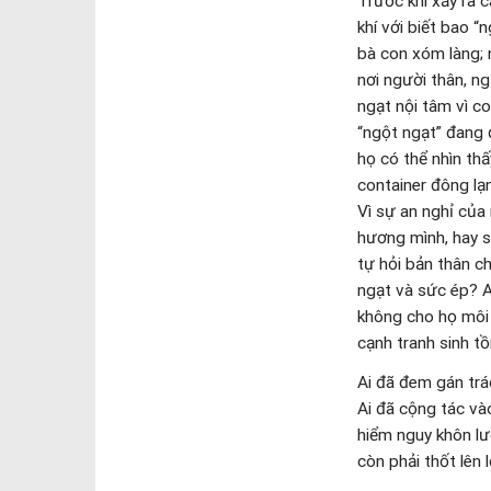
thể nhân loại
[1]
. L
kêu gọi lương tâm
những số phận đan
người. Trong niềm
nghỉ yên bình trên
người chúng ta cũ
giải pháp toàn di
+ Giuse Nguyễn 
Giám mục Giáo 
Xem thêm:
Thông báo: Chư
Một vài cảm ng
ĐTC Phanxicô: 
Đức Tổng Giuse
Đức Tổng Giuse