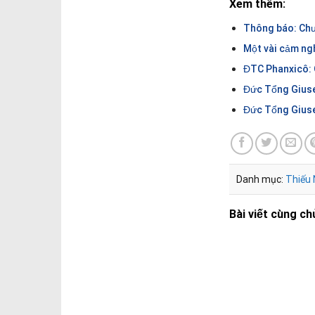
Giáo xứ Hải Nạp: 
nhận Chúa Thánh 
báo Tin Mừng
Giới trẻ Giáo xứ 
nguyện Taizé tại
Thánh lễ Tạ ơn: B
tĩnh tâm năm Lin
Phát Diệm 2019