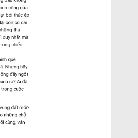
ch đặc biệt,
ược phát đi từ
iệm của con
hân được an
 thời, mỗi
u tiến đến một
i diễn.
hà Cha