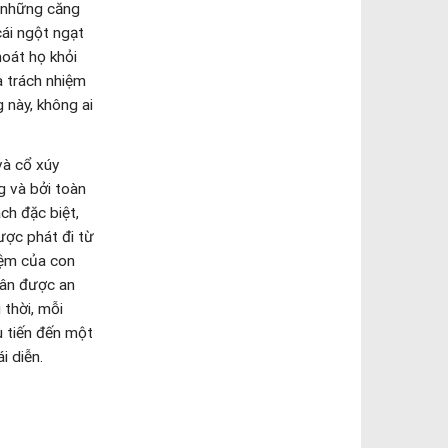
ng giáo trẻ:
ức tin Kitô