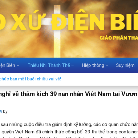
iện Biên
Thiếu Nhi Thánh Thể
Hiệp thông
Suy niệm
húc bạn một buổi chiều vui vẻ!
nghĩ về thảm kịch 39 nạn nhân Việt Nam tại Vươ
19
by
 sau những cuộc điều tra giám định kỹ lưỡng, các cơ quan chức n
 quyền Việt Nam đã chính thức công bố: 39 thi thể trong container