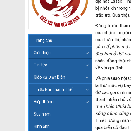
địa hạt Essex – n
bị nhốt kín trong
trắc trở. Quả thật
Đứng trước thảm k
của những người đ
của toàn thể nhân 
Trang chủ
của số phận mà n
Giới thiệu
đẹp hơn ở đất nư
nhân, đồng thời c
Tin tức
về với gia đình.
Giáo xứ Điện Biên
Về phía Giáo hội 
lá thư mục vụ bày
Thiếu Nhi Thánh Thể
đỡ các gia đình n
thành nhắn nhủ với
Hiệp thông
mà Thiên Chúa b
sống mình cũng n
Suy niệm
Thiết tưởng những
Hình ảnh
qua biến cố đau t