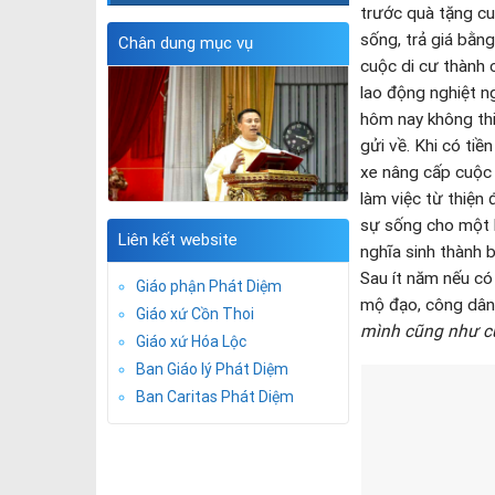
trước quà tặng cu
sống, trả giá bằn
Chân dung mục vụ
cuộc di cư thành 
lao động nghiệt n
hôm nay không thiế
gửi về. Khi có ti
xe nâng cấp cuộc 
làm việc từ thiện
sự sống cho một l
Liên kết website
nghĩa sinh thành 
Sau ít năm nếu có
Giáo phận Phát Diệm
mộ đạo, công dân
Giáo xứ Cồn Thoi
mình cũng như c
Giáo xứ Hóa Lộc
Ban Giáo lý Phát Diệm
Trà My và tin nhắn g
Ban Caritas Phát Diệm
Tuy nhiên, thảm k
nhìn cận cảnh vào