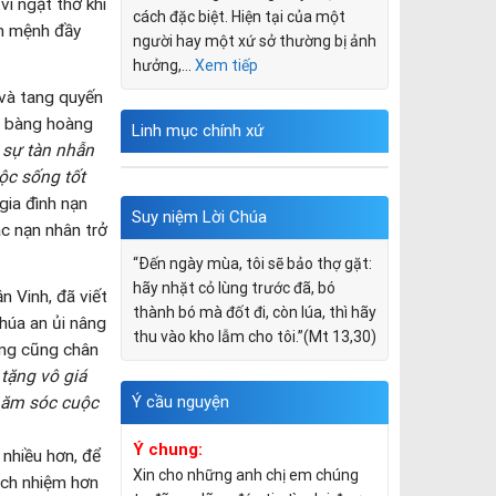
vì ngạt thở khi
cách đặc biệt. Hiện tại của một
nh mệnh đầy
người hay một xứ sở thường bị ảnh
hưởng,…
Xem tiếp
 và tang quyến
xa bàng hoàng
Linh mục chính xứ
i sự tàn nhẫn
ộc sống tốt
gia đình nạn
Suy niệm Lời Chúa
c nạn nhân trở
“Ðến ngày mùa, tôi sẽ bảo thợ gặt:
hãy nhặt cỏ lùng trước đã, bó
 Vinh, đã viết
thành bó mà đốt đi, còn lúa, thì hãy
húa an ủi nâng
thu vào kho lẫm cho tôi.”(Mt 13,30)
ong cũng chân
tặng vô giá
Ý cầu nguyện
chăm sóc cuộc
Ý chung:
nhiều hơn, để
Xin cho những anh chị em chúng
ách nhiệm hơn