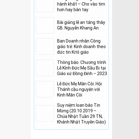
hành khất – Cho vào tim
n sĩ Tamsin
hơn hay bàn tay
iệt
, “Hiện tại,
m việc ở Anh.
Bài giảng lễ an táng thày
 mà xuất hiện
GB. Nguyễn Khang An
c buôn người
Ban Doanh nhân Công
 My: “
Con xin
giáo trẻ: Kinh doanh theo
ều lắm! Con
đức tin Kitô giáo
iên đới của
Thông báo: Chương trình
Lễ Kính Đức Mẹ Sầu Bi tại
Giáo xứ Đồng Đinh – 2023
ong bầu không
thành công của
Lễ Đức Mẹ Mân Côi: Hội
Thánh cầu nguyện với
ạt bởi thúc ép
Kinh Mân Côi
lại còn có cái
Suy niệm loan báo Tin
 những thứ
Mừng (20.10.2019 –
đi duy nhất mà
Chúa Nhật Tuần 29 TN,
trong chiếc
Khánh Nhật Truyền Giáo)
hính quê