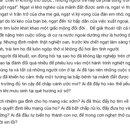
ời giáo huấn này nhấn mạnh đến tình liên đới của tất cả chúng ta, cá
 con người luôn nhạy bén với những thông điệp yếu ớt và rời rạc, đ
g sống trong ngẹt thở và đông lạnh vì sự hờ hững thiếu trách nh
 cậy trông vào lòng Chúa từ nhân, chúng ta cầu xin cho các nạn n
 thiên quốc, nơi không còn ô nhiễm và ngột ngạt của bụi trần. Đồng
ng không ngừng dấn thân trong trách nhiệm cá nhân, để cùng nha
ện, hầu đoan chắc rằng, thảm kịch của ngày hôm nay sẽ không thể tá
Đức Cường
phận Thanh Hóa
ơng trình Lễ Kính Đức Mẹ Sầu Bi tại Giáo xứ Đồng Đinh – 2023
hĩ về thảm kịch 39 nạn nhân Việt Nam tại Vương quốc Anh
Quy ước Montreal là gương mẫu cho việc cứu lấy thiên nhiên
 dâng lễ cầu cho các đẳng linh hồn: Chúa Giêsu- Đấng bảo lãnh về N
 thăm mục vụ và ban Bí tích Thêm sức tại giáo xứ Kim Đông