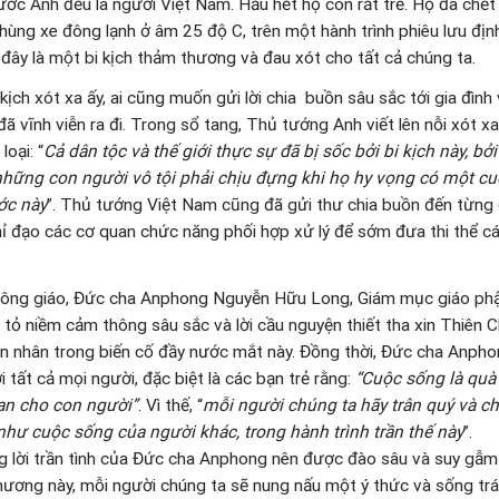
ước Anh đều là người Việt Nam. Hầu hết họ còn rất trẻ. Họ đã chết 
 thùng xe đông lạnh ở âm 25 độ C, trên một hành trình phiêu lưu đị
, đây là một bi kịch thảm thương và đau xót cho tất cả chúng ta.
ịch xót xa ấy, ai cũng muốn gửi lời chia buồn sâu sắc tới gia đình
ã vĩnh viễn ra đi. Trong sổ tang, Thủ tướng Anh viết lên nỗi xót 
loại: “
Cả dân tộc và thế giới thực sự đã bị sốc bởi bi kịch này, bở
hững con người vô tội phải chịu đựng khi họ hy vọng có một cu
ớc này
”. Thủ tướng Việt Nam cũng đã gửi thư chia buồn đến từng 
hỉ đạo các cơ quan chức năng phối hợp xử lý để sớm đưa thi thể cá
Công giáo, Đức cha Anphong Nguyễn Hữu Long, Giám mục giáo phận
 tỏ niềm cảm thông sâu sắc và lời cầu nguyện thiết tha xin Thiên C
ạn nhân trong biến cố đầy nước mắt này. Đồng thời, Đức cha Anph
 tất cả mọi người, đặc biệt là các bạn trẻ rằng:
“Cuộc sống là quà 
an cho con người”
. Vì thế, “
mỗi người chúng ta hãy trân quý và 
hư cuộc sống của người khác, trong hành trình trần thế này
”.
 lời trần tình của Đức cha Anphong nên được đào sâu và suy gẫm 
hương này, mỗi người chúng ta sẽ nung nấu một ý thức và sống tr