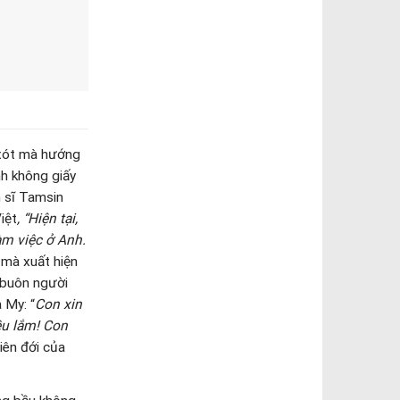
gã. Nhưng hãy
 sống đầy ngột
inh ra? Ai đã
 trong cuộc
 vùng đất mới?
vào những chỗ
ối cùng, vẫn
ọ những căng
cái ngột ngạt
hoát họ khỏi
à trách nhiệm
 này, không ai
và cổ xúy
g và bởi toàn