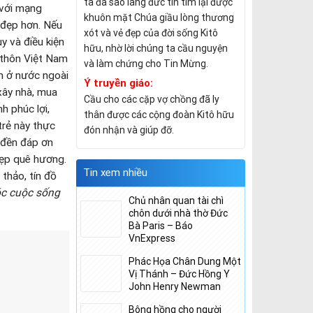
ta đã sao lãng đức tin tìm lại được
 với mạng
khuôn mặt Chúa giầu lòng thương
 đẹp hơn. Nếu
xót và vẻ đẹp của đời sống Kitô
y và điều kiện
hữu, nhờ lời chúng ta cầu nguyện
g thôn Việt Nam
và làm chứng cho Tin Mừng.
àm ở nước ngoài
Ý truyền giáo:
 xây nhà, mua
Cầu cho các cặp vợ chồng đã ly
 phúc lợi,
thân được các cộng đoàn Kitô hữu
trẻ này thực
đón nhận và giúp đỡ.
 đền đáp ơn
đẹp quê hương.
Tin xem nhiều
thảo, tín đồ
c cuộc sống
Chủ nhân quan tài chì
chôn dưới nhà thờ Đức
Bà Paris – Báo
VnExpress
Phác Họa Chân Dung Một
Vị Thánh – Đức Hồng Y
John Henry Newman
 xót mà hướng
nh không giấy
Bông hồng cho người