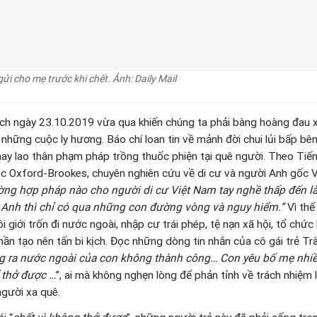
ao lại đánh đổi quá nhiều để phiêu lưu vào một hành trình nghiệt n
húng ta và tất cả những người còn ở lại: Ai đã tạo nên những cuộc
i đã khiến họ cảm thấy một tương lai bấp bênh tại mảnh đất được s
trường đủ tin cậy để chắp cánh ước mơ? Ai đã đẩy họ vào thế yếu
ồn khi mưu sinh tại quê hương xứ sở?
ch nhiệm gia đình cho họ mang vác sớm? Ai đã thúc đẩy họ tìm về
o quyết định liều mạng của họ? Ai đã bất chấp rủi lo, đẩy đưa họ 
ờng? Ai đã đầu tư biến họ thành con nợ, để trong cơn nghẹt thở cu
i xin lỗi?
ó, có mấy ai quan tâm? Có ai đồng hành để chia sẻ kịp thời với h
sống? Có ai đã cung cấp bầu khí trong lành để họ có thể vượt lên 
Có ai đưa họ vào một không gian tâm linh đủ thánh thiện để giải t
 ai hướng dẫn tinh thần để giúp họ khỏi những cơn đam mê? Đây l
 nhiệm nơi mỗi con người? Và phải chăng, trong bi kịch thảm thương
 người ngoài cuộc?
của Giáo Hội mời gọi chúng ta nhận thức rằng, chỉ có thể bảo đảm 
i với điều kiện là sự việc này được thực hiện bởi cả một cộng đồn